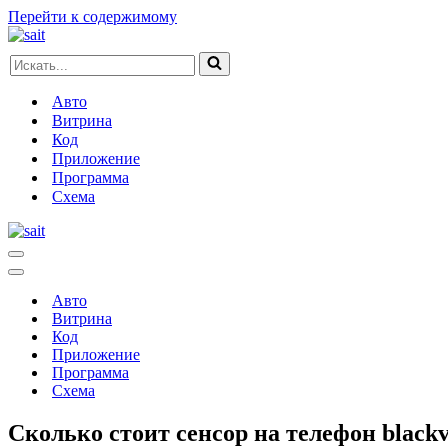
Перейти к содержимому
Искать...
Авто
Витрина
Код
Приложение
Программа
Схема
Меню
навигации
Меню
навигации
Авто
Витрина
Код
Приложение
Программа
Схема
Сколько стоит сенсор на телефон black