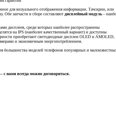
вия гарантии
ченное для визуального отображения информации. Тачскрин, или
ну. Обе запчасти в сборе составляют
дисплейный модуль
– наиб
ми дисплеев, среди которых наиболее распространены
елятся на IPS (наиболее качественный вариант) и доступны
лярности приобретают светодиодные дисплеи OLED и AMOLED,
змерами и экономичным энергопотреблением.
ля большинства моделей телефонов популярных и малоизвестны
 с нами всегда можно договориться.