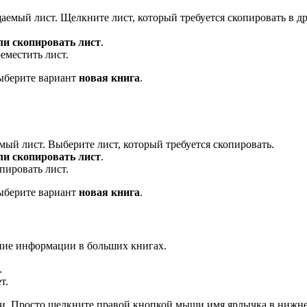
аемый лист. Щелкните лист, который требуется скопировать в д
ли скопировать лист
.
еместить лист.
выберите вариант
новая книга
.
ый лист. Выберите лист, который требуется скопировать.
ли скопировать лист
.
пировать лист.
выберите вариант
новая книга
.
ние информации в больших книгах.
.
т.
иги. Просто щелкните правой кнопкой мыши имя ярлычка в нижн