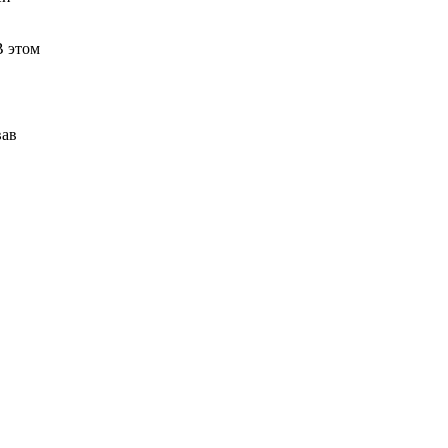
В этом
вав