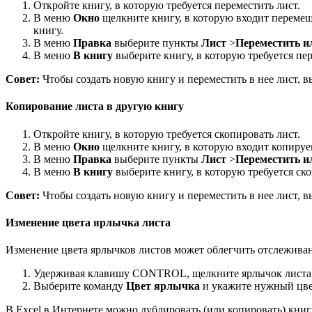
Откройте книгу, в которую требуется переместить лист.
В меню
Окно
щелкните книгу, в которую входит перемещ
книгу.
В меню
Правка
выберите пункты
Лист
>
Переместить и
В меню
В книгу
выберите книгу, в которую требуется пер
Совет:
Чтобы создать новую книгу и переместить в нее лист, 
Копирование листа в другую книгу
Откройте книгу, в которую требуется скопировать лист.
В меню
Окно
щелкните книгу, в которую входит копируем
В меню
Правка
выберите пункты
Лист
>
Переместить и
В меню
В книгу
выберите книгу, в которую требуется ско
Совет:
Чтобы создать новую книгу и переместить в нее лист, 
Изменение цвета ярлычка листа
Изменение цвета ярлычков листов может облегчить отслежива
Удерживая клавишу CONTROL, щелкните ярлычок листа
Выберите команду
Цвет ярлычка
и укажите нужный цве
В Excel в Интернете можно дублировать (или копировать) кн