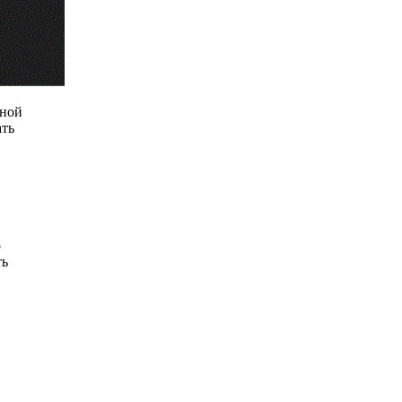
дной
ать
о
ть