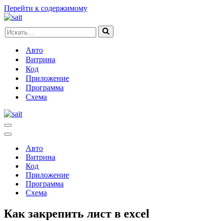
Перейти к содержимому
Искать...
Авто
Витрина
Код
Приложение
Программа
Схема
Меню
навигации
Меню
навигации
Авто
Витрина
Код
Приложение
Программа
Схема
Как закрепить лист в excel