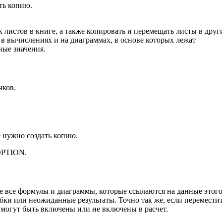
ть копию.
 листов в книге, а также копировать и перемещать листы в друг
 в вычислениях и на диаграммах, в основе которых лежат
ные значения.
чков.
е нужно создать копию.
OPTION.
е все формулы и диаграммы, которые ссылаются на данные этог
ибки или неожиданные результаты. Точно так же, если перемести
 могут быть включены или не включены в расчет.