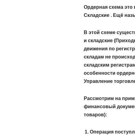
Ордерная схема это
Складские . Ещё на
В этой схеме сущес
и складские (Прихо
движения по регистр
складам не происхо
складским регистра
особенности ордерно
Управление торговле
Рассмотрим на приме
финансовый документ
товаров):
Операция поступл