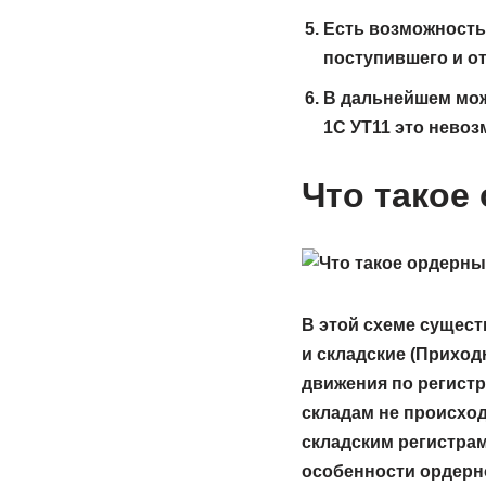
Есть возможность
поступившего и о
В дальнейшем мож
1С УТ11 это невоз
Что такое
В этой схеме сущес
и складские (Прихо
движения по регистр
складам не происхо
складским регистра
особенности ордерно