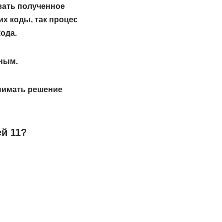
вать полученное
их коды, так процес
ода.
ным.
инимать решение
й 11?