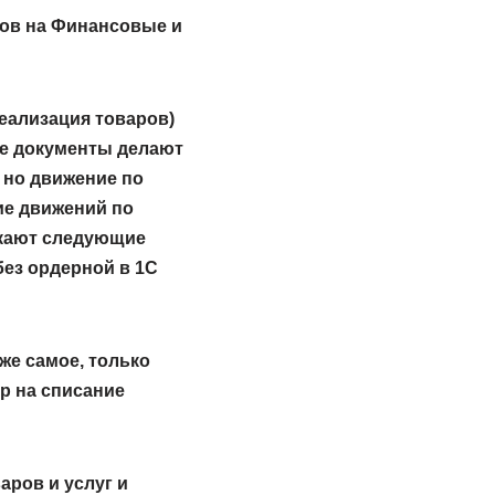
ров на Финансовые и
еализация товаров)
ые документы делают
, но движение по
ие движений по
екают следующие
без ордерной в 1С
же самое, только
р на списание
аров и услуг
и