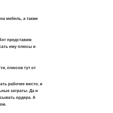
а мебель, а также
 Вот представим
сать ему плюсы и
ти, плюсов тут от
ть рабочее место, и
ные затраты. Да и
исывать ордера. А
ом.