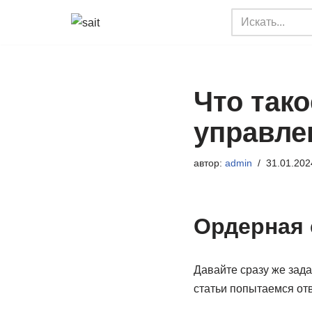
Перейти
к
содержимому
Что тако
управле
автор:
admin
31.01.202
Ордерная 
Давайте сразу же зад
статьи попытаемся от