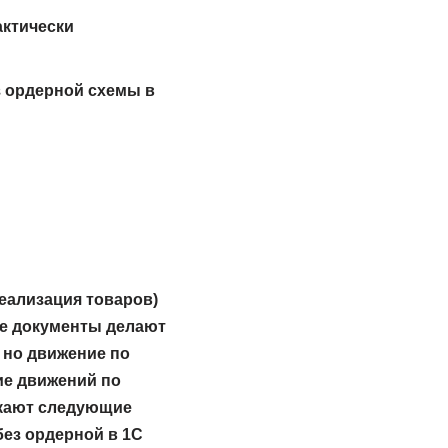
актически
з ордерной схемы в
еализация товаров)
ые документы делают
, но движение по
ие движений по
екают следующие
без ордерной в 1С