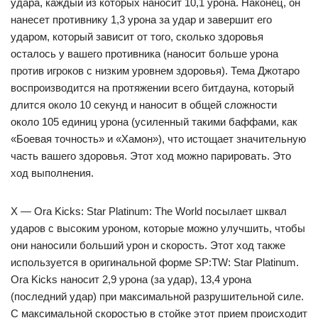
удара, каждый из которых наносит 10,1 урона. Наконец, он
нанесет противнику 1,3 урона за удар и завершит его
ударом, который зависит от того, сколько здоровья
осталось у вашего противника (наносит больше урона
против игроков с низким уровнем здоровья). Тема Джотаро
воспроизводится на протяжении всего битдауна, который
длится около 10 секунд и наносит в общей сложности
около 105 единиц урона (усиленный такими баффами, как
«Боевая точность» и «Хамон»), что истощает значительную
часть вашего здоровья. Этот ход можно парировать. Это
ход выполнения.
X — Ora Kicks: Star Platinum: The World посылает шквал
ударов с высоким уроном, которые можно улучшить, чтобы
они наносили больший урон и скорость. Этот ход также
используется в оригинальной форме SP:TW: Star Platinum.
Ora Kicks наносит 2,9 урона (за удар), 13,4 урона
(последний удар) при максимальной разрушительной силе.
С максимальной скоростью в стойке этот прием происходит