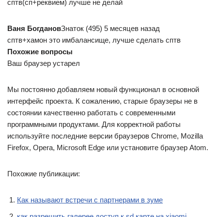
сптв(сп+реквием) лучше не делай
Ваня Богданов
Знаток (495) 5 месяцев назад
сптв+хамон это имбалансище, лучше сделать сптв
Похожие вопросы
Ваш браузер устарел
Мы постоянно добавляем новый функционал в основной
интерфейс проекта. К сожалению, старые браузеры не в
состоянии качественно работать с современными
программными продуктами. Для корректной работы
используйте последние версии браузеров Chrome, Mozilla
Firefox, Opera, Microsoft Edge или установите браузер Atom.
Похожие публикации:
Как называют встречи с партнерами в зуме
как разрешить галерее доступ к sd карте на xiaomi