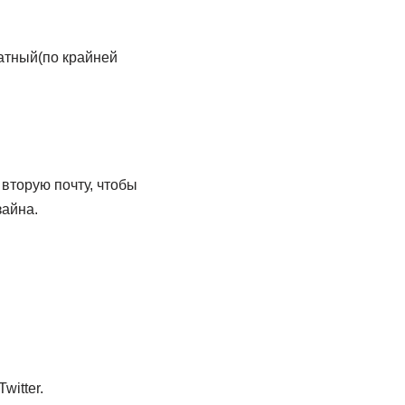
латный(по крайней
 вторую почту, чтобы
зайна.
itter.