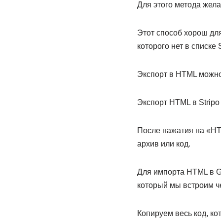
Для этого метода жел
Этот способ хорош дл
которого нет в списке S
Экспорт в HTML можно 
Экспорт HTML в Stripo 
После нажатия на «HT
архив или код.
Для импорта HTML в G
который мы встроим че
Копируем весь код, ко