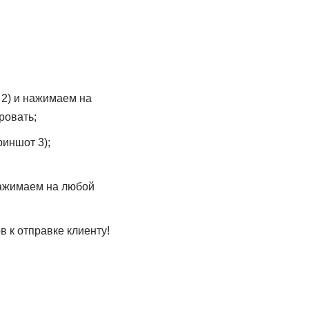
 2) и нажимаем на
ровать;
иншот 3);
нажимаем на любой
в к отправке клиенту!