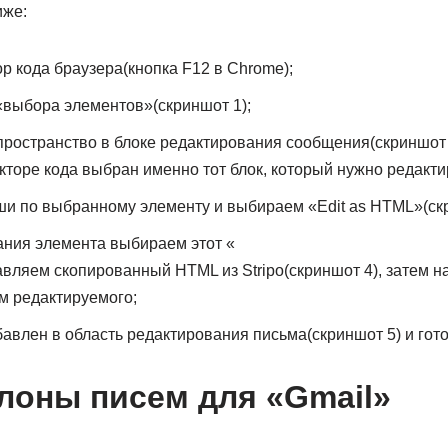
иже:
р кода браузера(кнопка F12 в Chrome);
выбора элементов»(скриншот 1);
пространство в блоке редактирования сообщения(скриншот
акторе кода выбран именно тот блок, который нужно редакти
и по выбранному элементу и выбираем «Edit as HTML»(скр
ания элемента выбираем этот «
тавляем скопированный HTML из Stripo(скриншот 4), затем 
м редактируемого;
авлен в область редактирования письма(скриншот 5) и гото
оны писем для «Gmail»