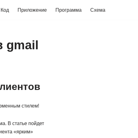
Код
Приложение
Программа
Схема
 gmail
клиентов
ирменным стилем!
а. В статье пойдет
лиента «ярким»