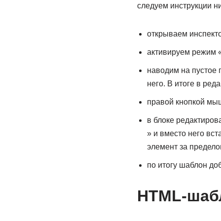
следуем инструкции н
открываем инспекто
активируем режим «
наводим на пустое 
него. В итоге в ред
правой кнопкой мыш
в блоке редактиров
» и вместо него вс
элемент за предело
по итогу шаблон доб
HTML-шабл