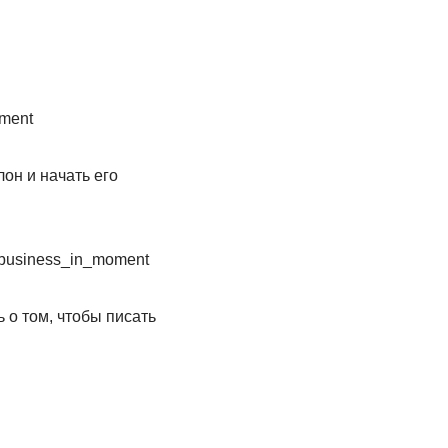
oment
он и начать его
/business_in_moment
 о том, чтобы писать