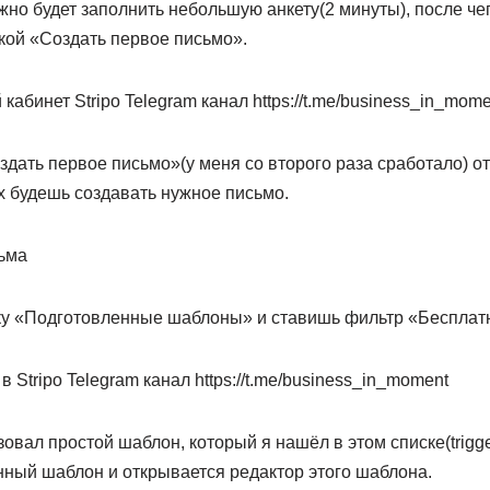
но будет заполнить небольшую анкету(2 минуты), после чег
кой «Создать первое письмо».
абинет Stripo Telegram канал https://t.me/business_in_mome
дать первое письмо»(у меня со второго раза сработало) о
х будешь создавать нужное письмо.
ьма
ку «Подготовленные шаблоны» и ставишь фильтр «Бесплат
Stripo Telegram канал https://t.me/business_in_moment
вал простой шаблон, который я нашёл в этом списке(trigger 
ый шаблон и открывается редактор этого шаблона.