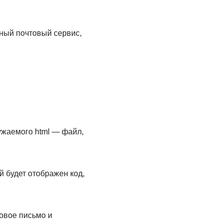
нный почтовый сервис,
ужаемого html — файл,
 будет отображен код,
новое письмо и