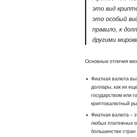
это вид крипт
это особый ви
правило, к дол
другими миров
Основные отличия меж
Фиатная валюта вып
доллары, как их ещ
государством или г
криптовалютный рын
Фиатная валюта – э
любых платежных оп
большинстве стран 