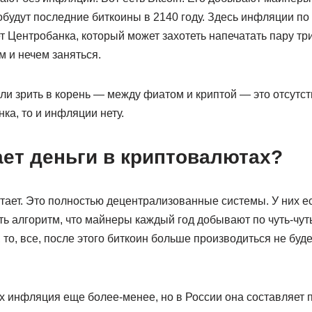
обудут последние биткоины в 2140 году. Здесь инфляции по
ет Центробанка, который может захотеть напечатать пару три
м и нечем заняться.
и зрить в корень — между фиатом и криптой — это отсутст
ка, то и инфляции нету.
ает деньги в криптовалютах?
атает. Это полностью децентрализованные системы. У них е
сть алгоритм, что майнеры каждый год добывают по чуть-чут
то, все, после этого биткоин больше производиться не будет. 
х инфляция еще более-менее, но в России она составляет п