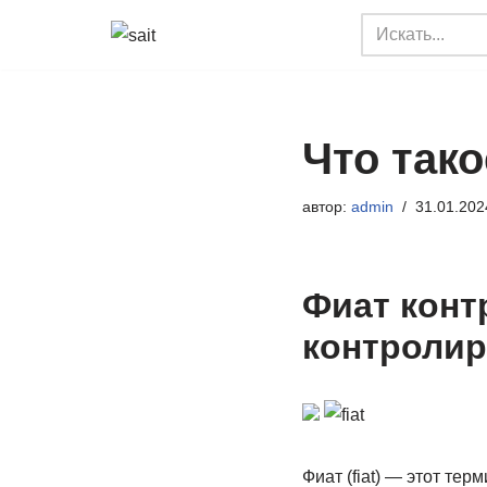
Перейти
к
содержимому
Что тако
автор:
admin
31.01.202
Фиат конт
контролир
Фиат (fiat) — этот те