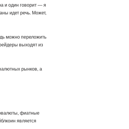
ра и один говорит — я
аны идет речь. Может,
дь можно переложить
трейдеры выходят из
валютных рынков, а
товалюты, фиатные
йблкоин является