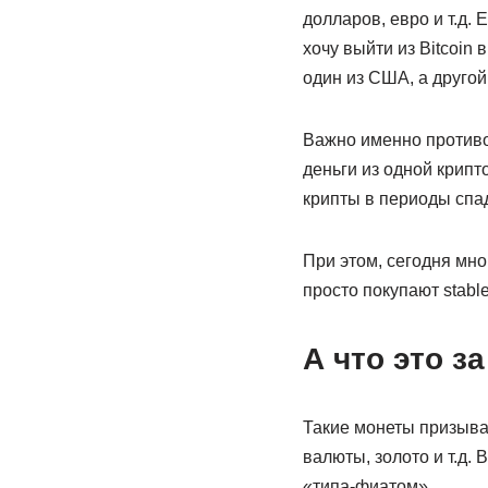
долларов, евро и т.д.
хочу выйти из Bitcoin 
один из США, а другой 
Важно именно противо
деньги из одной крипт
крипты в периоды спа
При этом, сегодня мн
просто покупают stable
А что это з
Такие монеты призыва
валюты, золото и т.д.
«типа-фиатом».