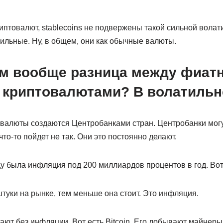
риптовалют, stablecoins не подвержены такой сильной вола
ильные. Ну, в общем, они как обычные валюты.
чем вообще разница между фиа
 криптовалютами? В волатильн
валюты создаются Центробанками стран. Центробанки могу
то-то пойдет не так. Они это постоянно делают.
у была инфляция под 200 миллиардов процентов в год. Вот
туки на рынке, тем меньше она стоит. Это инфляция.
ют без инфляции. Вот есть Bitcoin. Его добывают майнеры 