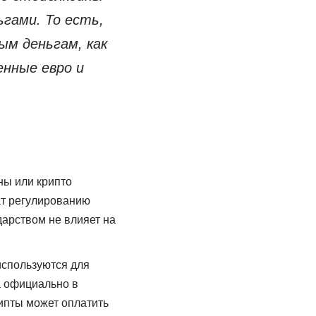
гами. То есть,
ым деньгам, как
енные евро и
ны или крипто
ат регулированию
дарством не влияет на
используются для
а официально в
ипты может оплатить