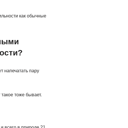
тильности как обычные
тными
ости?
т напечатать пару
 такое тоже бывает.
и всего в природе 21