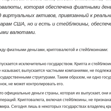
овалюты, которая обеспечена фиатными день
д виртуальных активов, привязанный к реальн
ларам США, но и есть и стейблкоины, обеспеч
ыми валютами.
ду фиатными деньгами, криптовалютой и стейблкоинами:
ускается исключительно государством. Крипта и стейблкои
е называют, выпускается частными компаниями, не подлеж
осударственными структурами. Таким образом, ни одно госу
ок, не может контролировать его.
то официальные деньги страны, которая их выпускает, они 
ераций. Криптовалюта, включая стейблкоины, не признан
мира. Сегодня лишь в некоторых государствах владелец кр