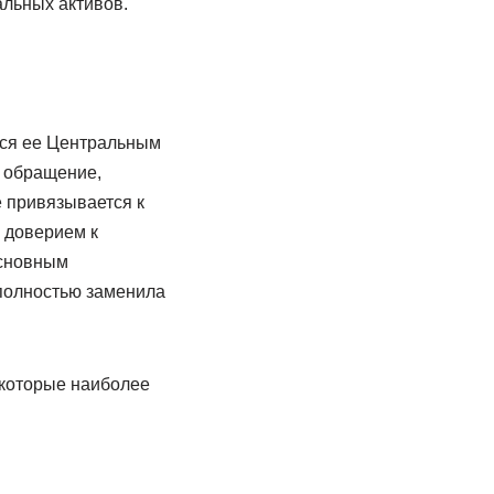
альных активов.
тся ее Центральным
в обращение,
е привязывается к
 доверием к
основным
 полностью заменила
 которые наиболее