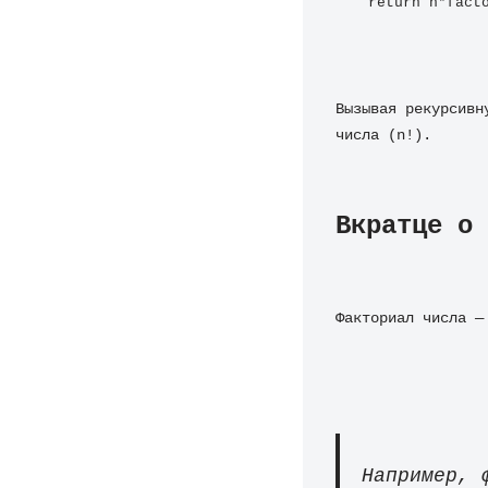
return n*fact
Вызывая рекурсивн
числа (n!).
Вкратце о 
Факториал числа —
Например, 