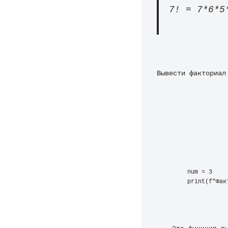
7! = 7*6*5
Вывести факториал
num = 3 
print(f"Фак