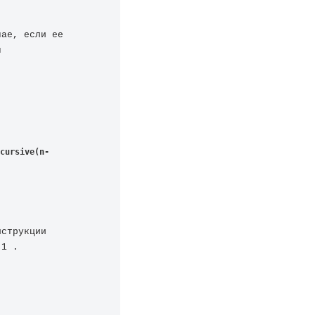
ае, если ее 
 
cursive(n-
струкции 
-1 .