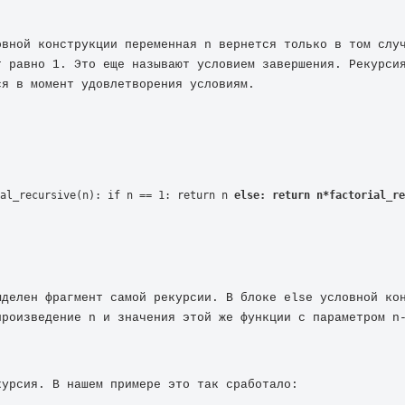
овной конструкции переменная n вернется только в том случ
 равно 1. Это еще называют условием завершения. Рекурсия
ся в момент удовлетворения условиям.
al_recursive(n): if n == 1: return n 
else: return n*factorial_re
ыделен фрагмент самой рекурсии. В блоке else условной кон
произведение n и значения этой же функции с параметром n
курсия. В нашем примере это так сработало: