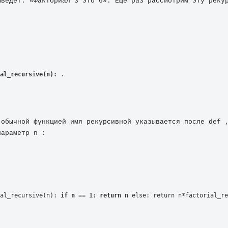
ыведет: «Факториал 3 это 6». Еще раз рассмотрим эту рекур
al_recursive(n):
 .
 обычной функцией имя рекурсивной указывается после def ,
параметр n :
al_recursive(n): 
if n == 1:
return n
 else: return n*factorial_re