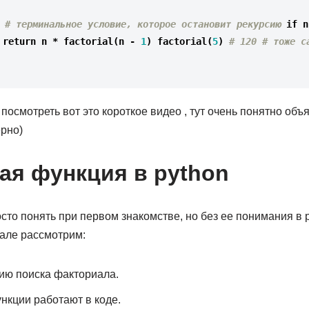
# терминальное условие, которое остановит рекурсию
if
n
return
n
*
factorial
(
n
-
1
)
factorial
(
5
)
# 120 # тоже са
осмотреть вот это короткое видео , тут очень понятно объ
ерно)
ая функция в python
сто понять при первом знакомстве, но без ее понимания в 
иале рассмотрим:
ию поиска факториала.
нкции работают в коде.