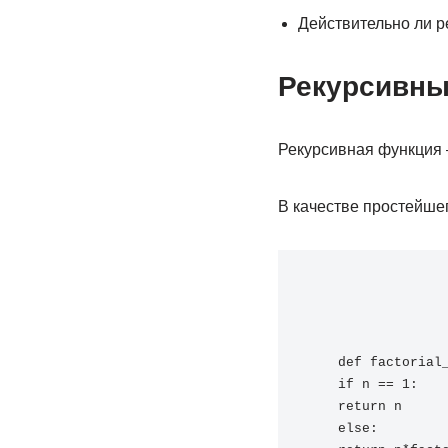
Действительно ли 
Рекурсивны
Рекурсивная функция —
В качестве простейше
def factorial
if n == 1: 
return n 
else: 