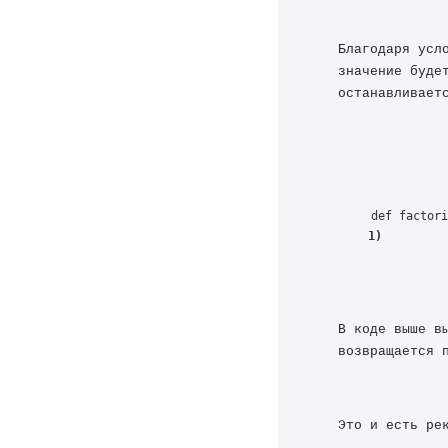
Благодаря усл
значение будет
останавливает
def factori
1)
В коде выше в
возвращается 
Это и есть ре