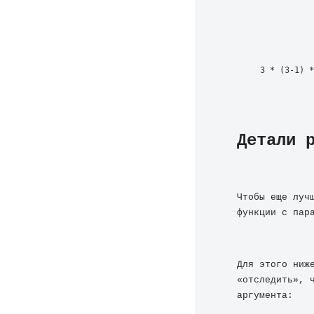
3 * (3-1) *
Детали 
Чтобы еще луч
функции с пар
Для этого ниж
«отследить», 
аргумента: