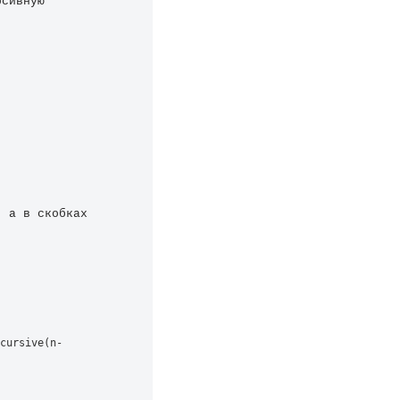
сивную 
 а в скобках 
cursive(n-