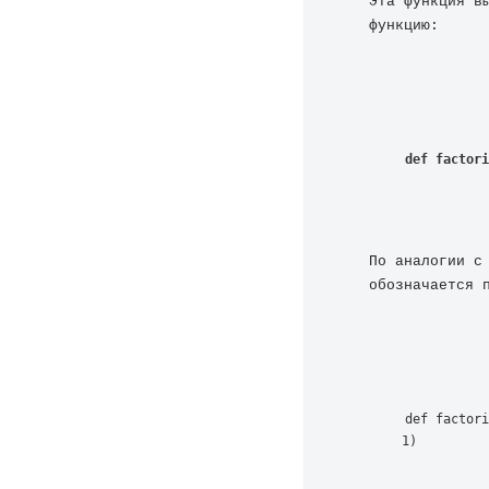
Эта функция в
функцию:
def factori
По аналогии с
обозначается 
def factori
1)