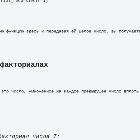
orial_recursive(n-1) 
ую функцию здесь и передавая ей целое число, вы получаете
факториалах
 это число, умноженное на каждое предыдущее число вплоть
факториал числа 7: