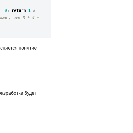
0
:
return
1
# 
мое, что 5 * 4 * 
ясняется понятие
разработке будет