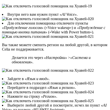
Внутри него вам нужен пункт
«AI Voice»
.
Для отключения помощника отключите пункты
«Пробуждение голосом»
(«Voice wakeup») и
«Пробуждение с
помощью кнопки питания»
(«Wake with Power button»).
Вы также можете сменить регион на любой другой, в котором
Celia не поддерживается.
Делается это через
«Настройки»
>
«Система и
обновления»
.
Зайдите в
«Язык и ввод»
.
Перейдите в подраздел
«Язык и регион»
.
Нажмите на строку
«Регион»
.
Выберите любой другой и посмотрите, исчез ли пункт
«AI
Voice»
из раздела
«HUAWEI Assistant»
.