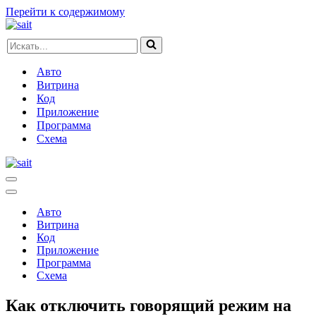
Перейти к содержимому
Искать...
Авто
Витрина
Код
Приложение
Программа
Схема
Меню
навигации
Меню
навигации
Авто
Витрина
Код
Приложение
Программа
Схема
Как отключить говорящий режим на