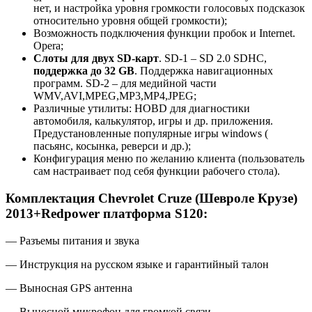
нет, и настройка уровня громкости голосовых подсказок
относительно уровня общей громкости);
Возможность подключения функции пробок и Internet.
Opera;
Слоты для двух SD-карт
. SD-1 – SD 2.0 SDHC,
поддержка до 32 GB
. Поддержка навигационных
программ. SD-2 – для медийной части
WMV,AVI,MPEG,MP3,MP4,JPEG;
Различные утилиты: HOBD для диагностики
автомобиля, калькулятор, игры и др. приложения.
Предустановленные популярные игры windows (
пасьянс, косынка, реверси и др.);
Конфигурация меню по желанию клиента (пользователь
сам настраивает под себя функции рабочего стола).
Комплектация Chevrolet Cruze (Шевроле Крузе)
2013+Redpower платформа S120:
— Разъемы питания и звука
— Инструкция на русском языке и гарантийный талон
— Выносная GPS антенна
— Выносной микрофон для громкой связи