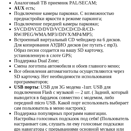
Аналоговый ТВ приемник PAL/SECAM;
AUX
есть;
Подключение камеры парковки. С возможностью
преднастройки яркости в режиме паркинга;
Подключение передней камеры парковки;
SVCD/DVCD/DVD/VCD/CD/CD-R/CD-
RW/JPEG/WMA/MP3//DIVX/MP4/MP5;
Встроенный виртуальный CD чейнджер на 6 дисков.
Для копирования АУДИО дисков (не путать с mp3).
Образ песни создается на вашу SD карточку,
установленную в слоте GPS;
Поддержка Dual Zone;
Смена логотипа автомобиля и обоев главного меню;
Все обновления автомагнитолы осуществляются через
SD карточку. Нет необходимости использования
программаторов;
USB порты
: USB для 3G модема -1шт. USB для
подключения Flash с музыкой — 2 шт. ( Задний, который
выводится в бардачок совместно с модемом, либо
передний micro USB. Какой порт использовать выбирает
сам пользователь в меню настроек);
Поддержка популярных программ навигации.
Настройка голосовых подсказок под себя! (Пользователь
настраивает сам, слушать ли ему голосовые подсказки
gps навигатора с прерываниями основной музыки или