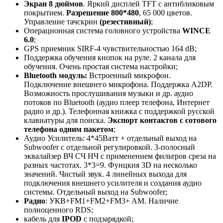
Экран 8 дюймов
. Яркий дисплей TFT с антибликовым
покрытием.
Разрешение 800*480
, 65 000 цветов.
Управление тачскрин
(резестивный)
;
Операционная система головного устройства
WINCE
6.0
;
GPS приемник SIRF-4 чувствительностью 164 dB;
Поддержка обучения кнопок на руле. 2 канала для
обучения. Очень простая система настройки;
Bluetooth модуль:
Встроенный микрофон.
Подключение внешнего микрофона. Поддержка A2DP.
Возможность прослушивания музыки и др. аудио
потоков по Bluetooth (аудио плеер телефона, Интернет
радио и др.). Телефонная книжка с поддержкой русской
клавиатуры для поиска.
Экспорт контактов с сотового
телефона одним пакетом
;
Аудио Усилитель: 4*45Ватт + отдельный выход на
Subwoofer с отдельной регулировкой. 3-полосный
эквалайзер ВЧ СЧ НЧ с применением фильтров среза на
разных частотах. 3*3=9. Фунцкия 3D на несколько
значений. Чистый звук. 4 линейных выхода для
подключения внешнего усилителя и создания аудио
системы. Отдельный выход на Subwoofer;
Радио
: УКВ+FM1+FM2+FM3+ AM. Наличие
полноценного RDS;
кабель для
IPOD
с подзарядкой;