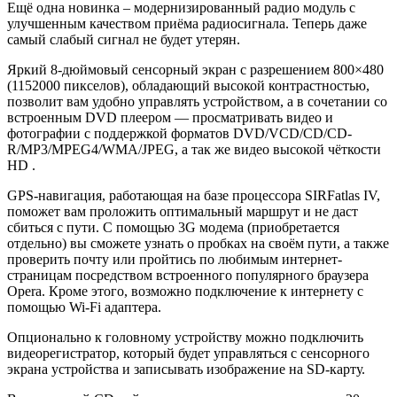
Ещё одна новинка – модернизированный радио модуль с
улучшенным качеством приёма радиосигнала. Теперь даже
самый слабый сигнал не будет утерян.
Яркий 8-дюймовый сенсорный экран с разрешением 800×480
(1152000 пикселов), обладающий высокой контрастностью,
позволит вам удобно управлять устройством, а в сочетании со
встроенным DVD плеером — просматривать видео и
фотографии с поддержкой форматов DVD/VCD/CD/CD-
R/MP3/MPEG4/WMA/JPEG, а так же видео высокой чёткости
HD .
GPS-навигация, работающая на базе процессора SIRFatlas IV,
поможет вам проложить оптимальный маршрут и не даст
сбиться с пути. С помощью 3G модема (приобретается
отдельно) вы сможете узнать о пробках на своём пути, а также
проверить почту или пройтись по любимым интернет-
страницам посредством встроенного популярного браузера
Opera. Кроме этого, возможно подключение к интернету с
помощью Wi-Fi адаптера.
Опционально к головному устройству можно подключить
видеорегистратор, который будет управляться с сенсорного
экрана устройства и записывать изображение на SD-карту.