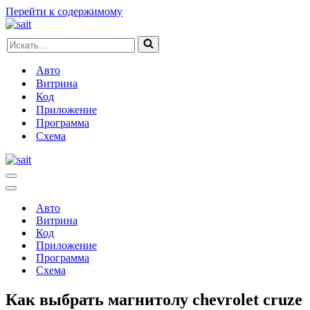
Перейти к содержимому
Искать...
Авто
Витрина
Код
Приложение
Программа
Схема
Меню
навигации
Меню
навигации
Авто
Витрина
Код
Приложение
Программа
Схема
Как выбрать магнитолу chevrolet cruze