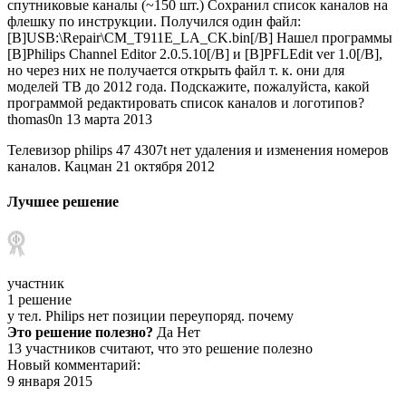
спутниковые каналы (~150 шт.) Сохранил список каналов на
флешку по инструкции. Получился один файл:
[B]USB:\Repair\CM_T911E_LA_CK.bin[/B] Нашел программы
[B]Philips Channel Editor 2.0.5.10[/B] и [B]PFLEdit ver 1.0[/B],
но через них не получается открыть файл т. к. они для
моделей ТВ до 2012 года. Подскажите, пожалуйста, какой
программой редактировать список каналов и логотипов?
thomas0n 13 марта 2013
Телевизор philips 47 4307t нет удаления и изменения номеров
каналов. Кацман 21 октября 2012
Лучшее решение
участник
1 решение
у тел. Philips нет позиции переупоряд. почему
Это решение полезно?
Да Нет
13 участников считают, что это решение полезно
Новый комментарий:
9 января 2015