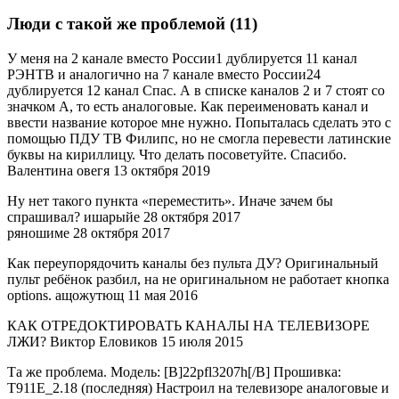
Люди с такой же проблемой (11)
У меня на 2 канале вместо России1 дублируется 11 канал
РЭНТВ и аналогично на 7 канале вместо России24
дублируется 12 канал Спас. А в списке каналов 2 и 7 стоят со
значком А, то есть аналоговые. Как переименовать канал и
ввести название которое мне нужно. Попыталась сделать это с
помощью ПДУ ТВ Филипс, но не смогла перевести латинские
буквы на кириллицу. Что делать посоветуйте. Спасибо.
Валентина овегя 13 октября 2019
Ну нет такого пункта «переместить». Иначе зачем бы
спрашивал? ишарыйе 28 октября 2017
ряношиме 28 октября 2017
Как переупорядочить каналы без пульта ДУ? Оригинальный
пульт ребёнок разбил, на не оригинальном не работает кнопка
options. ащожутющ 11 мая 2016
КАК ОТРЕДОКТИРОВАТЬ КАНАЛЫ НА ТЕЛЕВИЗОРЕ
ЛЖИ? Виктор Еловиков 15 июля 2015
Та же проблема. Модель: [B]22pfl3207h[/B] Прошивка:
T911E_2.18 (последняя) Настроил на телевизоре аналоговые и