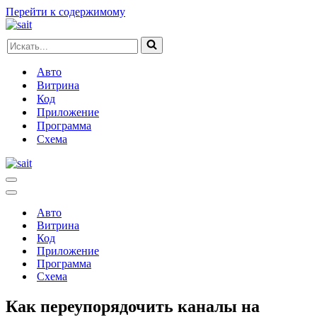
Перейти к содержимому
Искать...
Авто
Витрина
Код
Приложение
Программа
Схема
Меню
навигации
Меню
навигации
Авто
Витрина
Код
Приложение
Программа
Схема
Как переупорядочить каналы на