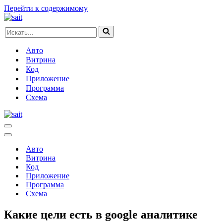
Перейти к содержимому
Искать...
Авто
Витрина
Код
Приложение
Программа
Схема
Меню
навигации
Меню
навигации
Авто
Витрина
Код
Приложение
Программа
Схема
Какие цели есть в google аналитике