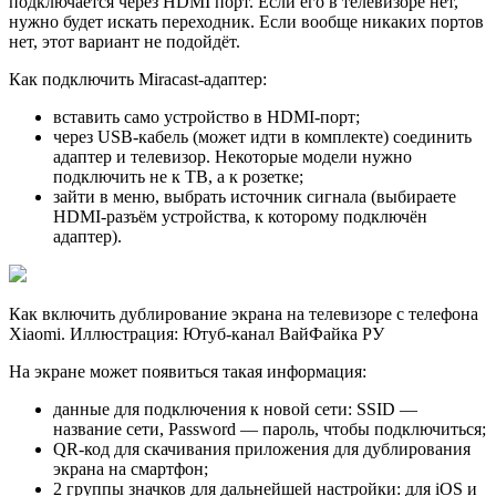
подключается через HDMI порт. Если его в телевизоре нет,
нужно будет искать переходник. Если вообще никаких портов
нет, этот вариант не подойдёт.
Как подключить Miracast-адаптер:
вставить само устройство в HDMI-порт;
через USB-кабель (может идти в комплекте) соединить
адаптер и телевизор. Некоторые модели нужно
подключить не к ТВ, а к розетке;
зайти в меню, выбрать источник сигнала (выбираете
HDMI-разъём устройства, к которому подключён
адаптер).
Как включить дублирование экрана на телевизоре с телефона
Xiaomi. Иллюстрация: Ютуб-канал ВайФайка РУ
На экране может появиться такая информация:
данные для подключения к новой сети: SSID —
название сети, Password — пароль, чтобы подключиться;
QR-код для скачивания приложения для дублирования
экрана на смартфон;
2 группы значков для дальнейшей настройки: для iOS и