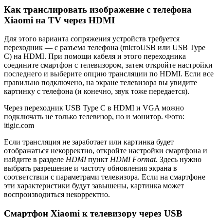
Как транслировать изображение с телефона
Xiaomi на TV через HDMI
Для этого варианта сопряжения устройств требуется
переходник — с разъема телефона (microUSB или USB Type
C) на HDMI. При помощи кабеля и этого переходника
соедините смартфон с телевизором, затем откройте настройки
последнего и выберите опцию трансляции по HDMI. Если все
правильно подключено, на экране телевизора вы увидите
картинку с телефона (и конечно, звук тоже передается).
Через переходник USB Type C в HDMI и VGA можно
подключать не только телевизор, но и монитор. Фото:
itigic.com
Если трансляция не заработает или картинка будет
отображаться некорректно, откройте настройки смартфона и
найдите в разделе
HDMI
пункт
HDMI Format
. Здесь нужно
выбрать разрешение и частоту обновления экрана в
соответствии с параметрами телевизора. Если на смартфоне
эти характеристики будут завышены, картинка может
воспроизводиться некорректно.
Смартфон Xiaomi к телевизору через USB