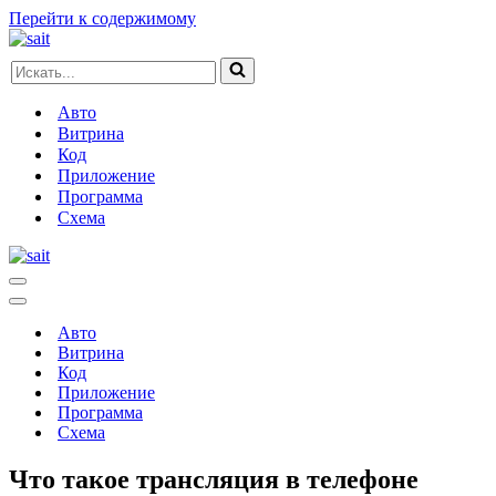
Перейти к содержимому
Искать...
Авто
Витрина
Код
Приложение
Программа
Схема
Меню
навигации
Меню
навигации
Авто
Витрина
Код
Приложение
Программа
Схема
Что такое трансляция в телефоне