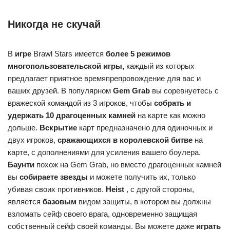
Никогда не скучай
В
игре
Brawl Stars имеется
более 5 режимов
многопользовательской игры,
каждый из которых
предлагает приятное времяпрепровождение для вас и
ваших друзей. В популярном
Gem Grab
вы соревнуетесь с
вражеской командой из 3 игроков, чтобы
собрать и
удержать 10 драгоценных камней
на карте как можно
дольше.
Вскрытие
карт предназначено для одиночных и
двух игроков,
сражающихся в королевской битве
на
карте, с дополнениями для усиления вашего боулера.
Баунти
похож на Gem Grab, но вместо драгоценных камней
вы
собираете звезды
и можете получить их, только
убивая своих противников.
Heist
, с другой стороны,
является
базовым
видом защиты, в котором вы должны
взломать сейф своего врага, одновременно защищая
собственный сейф своей команды. Вы можете даже
играть