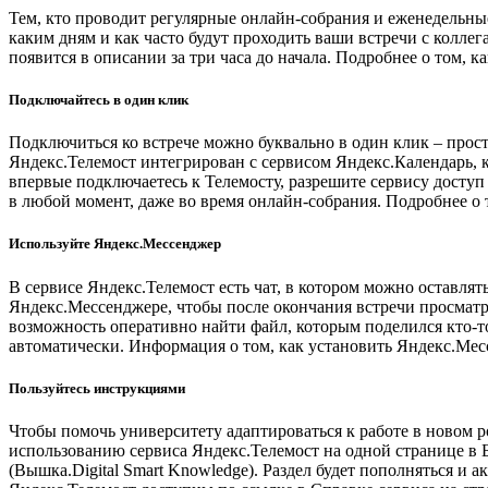
Тем, кто проводит регулярные онлайн-собрания и еженедельные
каким дням и как часто будут проходить ваши встречи с коллег
появится в описании за три часа до начала. Подробнее о том, как
Подключайтесь в один клик
Подключиться ко встрече можно буквально в один клик – прост
Яндекс.Телемост интегрирован с сервисом Яндекс.Календарь, 
впервые подключаетесь к Телемосту, разрешите сервису досту
в любой момент, даже во время онлайн-собрания. Подробнее о то
Используйте Яндекс.Мессенджер
В сервисе Яндекс.Телемост есть чат, в котором можно оставлят
Яндекс.Мессенджере, чтобы после окончания встречи просматр
возможность оперативно найти файл, которым поделился кто-то 
автоматически. Информация о том, как установить Яндекс.Мес
Пользуйтесь инструкциями
Чтобы помочь университету адаптироваться к работе в новом 
использованию сервиса Яндекс.Телемост на одной странице в
(Вышка.Digital Smart Knowledge). Раздел будет пополняться и 