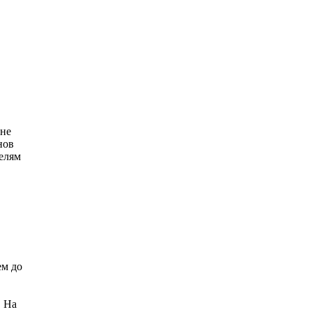
 не
нов
телям
ем до
. На