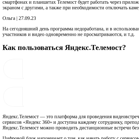
смартфонах и планшетах Телемост будет работать через прило
экраном с другими, а также при необходимости отключать каме
Ольга | 27.09.23
На сегодняшний день программа недоработана, и в использован
участников и видео одновременно не просматриваются, и т.д.
Как пользоваться Яндекс.Телемост?
Яндекс.Телемост — это платформа для проведения видеовстреч
сервисов «Яндекс 360» и доступна каждому сотруднику, преп
Яндекс.Телемост можно проводить дистанционные встречи без 
Цифровой блок напоминает о том, как начать работу с сервисо