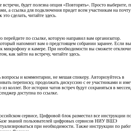
 встречи, будет полезна опция «Повторять». Просто выберите, 
ами, а ссылка для подключения придет всем участникам на почту
 это сделать, читайте здесь.
о перейдите по ссылке, которую направил вам организатор.
который напомнит вам о предстоящем собрании заранее. Если вы
п к микрофону и камере. При необходимости вы сможете отключи
м, как зайти на встречу, читайте здесь.
ь вопросы и комментарии, не мешая спикеру. Авторизуйтесь в
ивать переписку, продолжать дискуссию с ее участниками и име
из коллег. Все истории чатов встреч будут сохраняться в мессе
сенджер доступна по ссылке.
российском сервисе, Цифровой блок разместил все инструкции п
 Базе знаний пользователей цифровых сервисов НИУ ВШЭ
актуализироваться при необходимости. Также инструкции по рабо