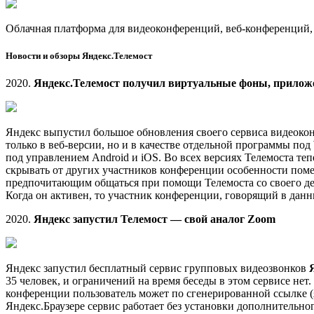
Облачная платформа для видеоконференций, веб-конференций
Новости и обзоры Яндекс.Телемост
2020.
Яндекс.Телемост получил виртуальные фоны, приложе
Яндекс выпустил большое обновления своего сервиса видеок
только в веб-версии, но и в качестве отдельной программы п
под управлением Android и iOS. Во всех версиях Телемоста т
скрывать от других участников конференции особенности помещ
предпочитающим общаться при помощи Телемоста со своего дес
Когда он активен, то участник конференции, говорящий в данн
2020.
Яндекс запустил Телемост — свой аналог Zoom
Яндекс запустил бесплатный сервис групповых видеозвонков
35 человек, и ограничений на время беседы в этом сервисе нет
конференции пользователь может по сгенерированной ссылке (я
Яндекс.Браузере сервис работает без установки дополнительно