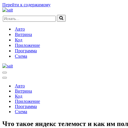
Перейти к содержимому
Искать...
Авто
Витрина
Код
Приложение
Программа
Схема
Меню
навигации
Меню
навигации
Авто
Витрина
Код
Приложение
Программа
Схема
Что такое яндекс телемост и как им по