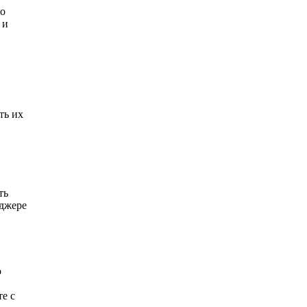
по
 и
ть их
ть
нджере
о
те с