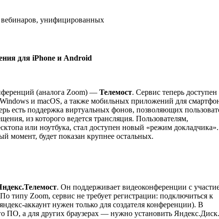
, вебинаров, унифицированных
ния для iPhone и Android
онференций (аналога Zoom) —
Телемост
. Сервис теперь доступен
од Windows и macOS, а также мобильных приложений для смартфо
еперь есть поддержка виртуальных фонов, позволяющих пользова
ения, из которого ведется трансляция. Пользователям,
ктопа или ноутбука, стал доступен новый «режим докладчика».
ый момент, будет показан крупнее остальных.
Яндекс.Телемост
. Он поддерживает видеоконференции с участи
. По типу Zoom, сервис не требует регистрации: подключиться к
ндекс-аккаунт нужен только для создателя конференции). В
го ПО, а для других браузерах — нужно установить Яндекс.Диск