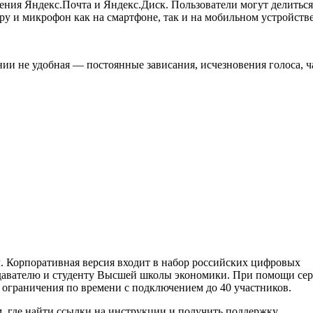
жения Яндекс.Почта и Яндекс.Диск. Пользователи могут делиться
ру и микрофон как на смартфоне, так и на мобильном устройстве
ии не удобная — постоянные зависания, исчезновения голоса, ч
. Корпоративная версия входит в набор российских цифровых
одавателю и студенту Высшей школы экономики. При помощи се
ограничения по времени с подключением до 40 участников.
м, где найти ссылки на инструкции и получить поддержку