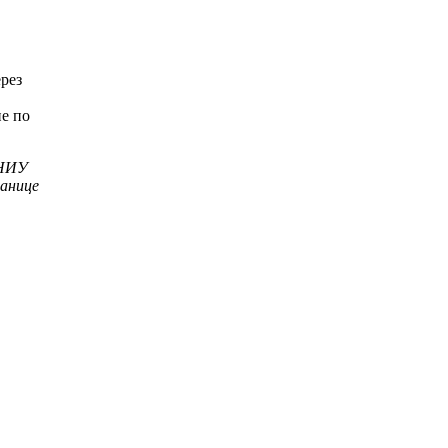
рез
е по
 НИУ
анице