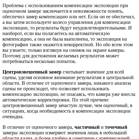
Проблема с использованием компенсации экспозиции при
оценочном замере заключается в невозможности понять,
обеспечил замер компенсацию или нет. Если он ее обеспечил,
а вы затем используете колесо управления для компенсации
экспозиции, то результаты будут неудовлетворительными. И
наоборот, если вы полагаетесь на автоматическую
компенсацию, а она не была выполнена, то экспозиция на
фотографии также окажется некорректной. Но обо всем этом
вы узнаете, только взглянув на снимок на экране камеры.
Поэтому для достижения желаемых результатов может
потребоваться несколько попыток.
Центровзвешенный замер
считывает значение для всей
сцены, уделяя основное внимание результатам в центральной
области. В отличие от оценочного замера, никакого анализа
сцены не происходит, что позволяет использовать
компенсацию экспозиции, не опасаясь, что камера уже внесла
автоматические корректировки. По этой причине
центровзвешенный замер зачастую лучше, чем оценочный, в
ситуациях, когда необходимость в компенсации экспозиции
очевидна.
В отличие от оценочного замера,
частичный
и
точечный
замеры экспозиции измеряют значения лишь в небольшой
области кадра, и более удобны в сочетании с компенсацией