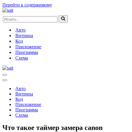
Перейти к содержимому
Искать...
Авто
Витрина
Код
Приложение
Программа
Схема
Меню
навигации
Меню
навигации
Авто
Витрина
Код
Приложение
Программа
Схема
Что такое таймер замера canon