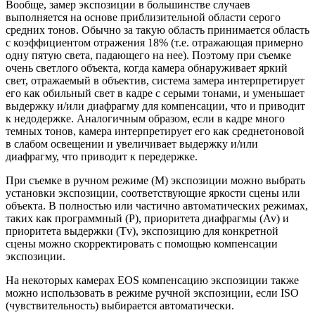
Вообще, замер экспозиции в большинстве случаев
выполняется на основе приблизительной области серого
средних тонов. Обычно за такую область принимается область
с коэффициентом отражения 18% (т.е. отражающая примерно
одну пятую света, падающего на нее). Поэтому при съемке
очень светлого объекта, когда камера обнаруживает яркий
свет, отражаемый в объектив, система замера интерпретирует
его как обильный свет в кадре с серыми тонами, и уменьшает
выдержку и/или диафрагму для компенсации, что и приводит
к недодержке. Аналогичным образом, если в кадре много
темных тонов, камера интерпретирует его как среднетоновой
в слабом освещении и увеличивает выдержку и/или
диафрагму, что приводит к передержке.
При съемке в ручном режиме (M) экспозиции можно выбрать
установки экспозиции, соответствующие яркости сцены или
объекта. В полностью или частично автоматических режимах,
таких как программный (P), приоритета диафрагмы (Av) и
приоритета выдержки (Tv), экспозицию для конкретной
сцены можно скорректировать с помощью компенсации
экспозиции.
На некоторых камерах EOS компенсацию экспозиции также
можно использовать в режиме ручной экспозиции, если ISO
(чувствительность) выбирается автоматически.