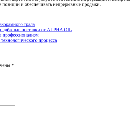
е позиции и обеспечивать непрерывные продажи.
зкорамного трала
: надёжные поставки от ALPHA OIL
 и профессионализм
ы технологического процесса
ечены
*