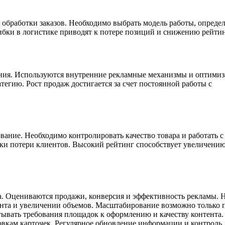
ь обработки заказов. Необходимо выбрать модель работы, опреде
ибки в логистике приводят к потере позиций и снижению рейтин
ения. Используются внутренние рекламные механизмы и оптими
тегию. Рост продаж достигается за счет постоянной работы с
ние. Необходимо контролировать качество товара и работать с
ски потери клиентов. Высокий рейтинг способствует увеличени
та. Оцениваются продажи, конверсия и эффективность рекламы. 
нта и увеличении объемов. Масштабирование возможно только 
ывать требования площадок к оформлению и качеству контента.
вкам карточек. Регулярное обновление информации и контроль