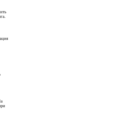
лить
га.
зация
ю
На
при