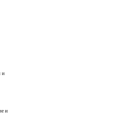
и и
ие и