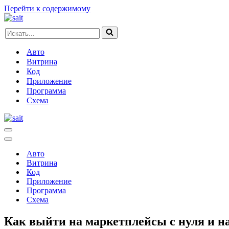
Перейти к содержимому
Искать...
Авто
Витрина
Код
Приложение
Программа
Схема
Меню
навигации
Меню
навигации
Авто
Витрина
Код
Приложение
Программа
Схема
Как выйти на маркетплейсы с нуля и на