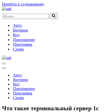
Перейти к содержимому
Искать...
Авто
Витрина
Код
Приложение
Программа
Схема
Меню
навигации
Меню
навигации
Авто
Витрина
Код
Приложение
Программа
Схема
Что такое терминальный сервер 1с