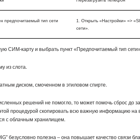
ки
Перезагрузить телефон
ен предпочитаемый тип сети
1. Открыть «Настройки» => «S
сети».
ную СИМ-карту и выбрать пункт «Предпочитаемый тип сети»
у из слота.
ватным диском, смоченном в этиловом спирте.
исленных решений не помогло, то может помочь сброс до за
этой процедурой скопировать всю важную информацию на 
ся с облачным хранилищем.
4G” безусловно полезна – она повышает качество связи бл