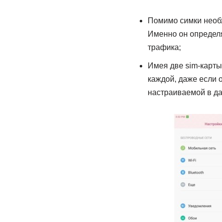
Помимо симки необх
Именно он определяе
трафика;
Имея две sim-карты
каждой, даже если 
настраиваемой в да