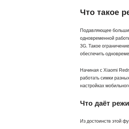
Что такое р
Подавляющее большинс
одновременной работы.
3G. Такое ограничени
обеспечить одновремен
Начиная с Xiaomi Red
работать симки разных
настройках мобильног
Что даёт реж
Из достоинств этой фу