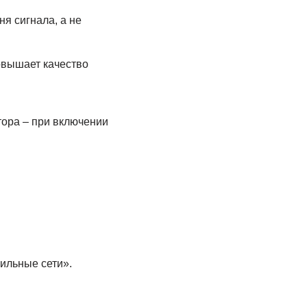
я сигнала, а не
овышает качество
тора – при включении
ильные сети».