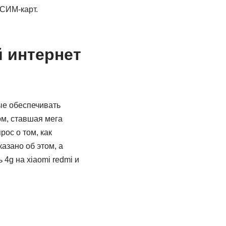
 СИМ-карт.
 интернет
ые обеспечивать
рм, ставшая мега
ос о том, как
азано об этом, а
 4g на xiaomi redmi и