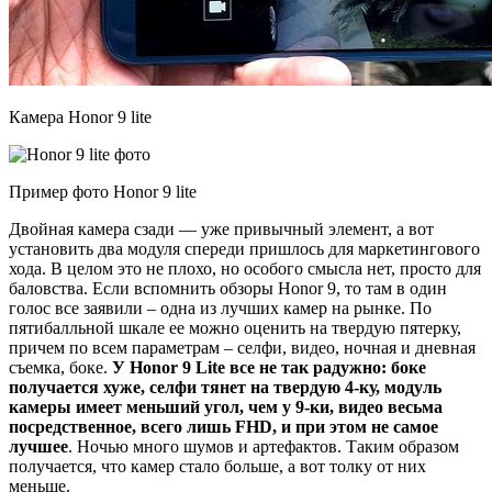
Камера Honor 9 lite
Пример фото Honor 9 lite
Двойная камера сзади — уже привычный элемент, а вот
установить два модуля спереди пришлось для маркетингового
хода. В целом это не плохо, но особого смысла нет, просто для
баловства. Если вспомнить обзоры Honor 9, то там в один
голос все заявили – одна из лучших камер на рынке. По
пятибалльной шкале ее можно оценить на твердую пятерку,
причем по всем параметрам – селфи, видео, ночная и дневная
съемка, боке.
У Honor 9 Lite все не так радужно: боке
получается хуже, селфи тянет на твердую 4-ку, модуль
камеры имеет меньший угол, чем у 9-ки, видео весьма
посредственное, всего лишь FHD, и при этом не самое
лучшее
. Ночью много шумов и артефактов. Таким образом
получается, что камер стало больше, а вот толку от них
меньше.