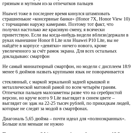
грязным и мутным из-за отпечатков пальцев
Huawei тоже в последнее время кинулся штамповать
страшненькие «консервные банки» (Honor 7X, Honor View 10)
с торчащими наружу камерами. Поэтому тот факт, что
получил настолько же красивую смену, я всячески
приветствую. Если вы когда-нибудь видели вблизи/держали в
руках нынешние Honor 8 Lite или Huawei P10 Lite, вы не
найдёте в корпусе «девятки» ничего нового, кроме
увеличенного за счёт рамок экрана. Для всех остальных
докладываю: смартфон
Не самый миниатюрный смартфон, но модели с дисплеем 18:9
менее 6 дюймов назвать крупными язык не поворачивается
стеклянный, с маркой зеркальной задней крышкой и
металлической матовой рамой по всем четырём граням.
Отпечатки пальцев малозаметны разве что на серебристой
версии, но круче всего 9 Lite выглядит в синем цвете –
выглядит он эдак на 22-25 тысяч рублей, по прикидкам людей,
которые не следят за модой в смартфонах.
Диагональ 5,65 дюйма – почти идеал для «полноэкранных».
Больше или меньше не нужно