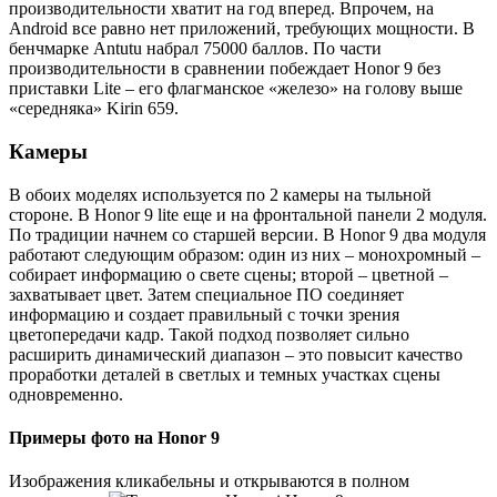
производительности хватит на год вперед. Впрочем, на
Android все равно нет приложений, требующих мощности. В
бенчмарке Antutu набрал 75000 баллов. По части
производительности в сравнении побеждает Honor 9 без
приставки Lite – его флагманское «железо» на голову выше
«середняка» Kirin 659.
Камеры
В обоих моделях используется по 2 камеры на тыльной
стороне. В Honor 9 lite еще и на фронтальной панели 2 модуля.
По традиции начнем со старшей версии. В Honor 9 два модуля
работают следующим образом: один из них – монохромный –
собирает информацию о свете сцены; второй – цветной –
захватывает цвет. Затем специальное ПО соединяет
информацию и создает правильный с точки зрения
цветопередачи кадр. Такой подход позволяет сильно
расширить динамический диапазон – это повысит качество
проработки деталей в светлых и темных участках сцены
одновременно.
Примеры фото на Honor 9
Изображения кликабельны и открываются в полном