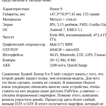
представлены в таблице ниже.
Характеристики
Honor 9
Габариты, вес
147.3*70.9*7.45 мм, 155 грамм
Материалы
Металл + стекло
Экран
IPS, 5,15 дюймов, FHD, Gorilla Gla
ОС
Android 7, EMUI 5.1
Kirin 960, восьмиядерный, 4*2,4 Г
Чипсет
ГГц
Графический сопроцессор
Mali G71 MP8
ОЗУ/ПЗУ
4/64GB + microSD
Интерфейсы
Wi-Fi, Bluetooth, LTE, GPS, Глона
Камеры
20+12 Мп, 8 Мп
АКБ
3200 мАч, QuickCharge
Сравнение Хуавей Хонор 9 и 9 лайт следует начать с того, что
второй девайс вышел позже, чем основная модель. Для чего
это было сделано, понять не сложно. В компании Huawei
взяли тенденцию обновлять многие свои устройства, чтобы
ставить на них модные ныне дисплеи FullView, а именно —
сделать безрамочный смартфон
. Помимо этого, компания
решила упростить девайс. Процессор здесь более слабый,
меньше ПЗУ и ОЗУ. В итоге получается смартфон, который не