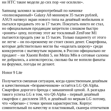
ни HTC такие модели до сих пор «не осилили».
Samsung заломил за ширпотребный по начинке
«полноэкранный» Galaxy A8 минимум 35 тысяч рублей,
ASUS натянул экран нового типа на дешёвый мобильник и
пытался продавать это за 17 тысяч. Покупать никто не стал,
но официальным продавцам запретили слишком быстро
«ронять» цену, поэтому этот же тоскливый ZenFone M1
пытаются продать уже за 15 тысяч. Только пациенту от этого
не легче – он по-прежнему не стоит своих денег. Смартфоны,
которые действительно могли бы «наделать шороху» среди
конкурентов с вытянутым экраном, в России официально не
продают – ни Xiaomi Redmi 5, ни Meizu M6s в сотовые салоны
не добрались, а алиэкспрессы, сколько бы не вопили фанаты
на форумах, погоды не делают.
Honor 9 Lite
Получается смешная ситуация, когда единственным дешёвым
и качественным «безрамочником» остаётся LG Q6 Alpha.
Смартфон дорогого бренда с завышенной ценой. А разгадка
такого успеха LG в том, что Q6 Alpha – первый дешёвый
смартфон с дисплеем 18:9, и дешёвый по меркам LG потому,
что «обрезан» с точки зрения характеристик. Корпус
сомнительный по качеству и пластиковый, сканера отпечатков