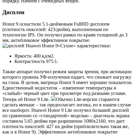
порядку. Начнем с очевидных вещей.
Дисплеи
Honor 9 оснастили 5.1-дюймовым FullHD дисплеем
(плотность пикселей: 423/дюйм), выполненным по
технологии IPS. Он получил рамки по краям толщиной до 3
мм, антибликовое эффективное покрытие.
«Сухие» характеристики:
Яркость: 400 кд/м2.
Контрастность 975:1.
Также аппарат получил режим защиты зрения, при активации
которого уровень УФ-излучения падает, что снижает нагрузку
на глаза. В целом, матрица Honor 9 имеет хорошие показатели.
Единственный недостаток – изменение температуры и
«слабый» черный цвет при просмотре под разными углами.
Теперь об Honor 9 Lite.
Обычно Lite-версии стараются
сделать меньше – так предполагает логика, но в нашем случае
все наоборот. Huawei Honor 9 Lite получил больший дисплей
по сравнению со «стандартной» моделью – диагональ экрана
составила 5.65 дюйма при разрешении 1080х2160, что дает
плотность пикселей: 427 на дюйм (приблизительно такая же,
как и в Honor 9). Эффективное антибликовое покрытие