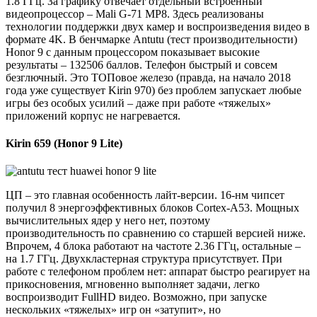
1.8 ГГц. За графику отвечает отдельный встроенный
видеопроцессор – Mali G-71 MP8. Здесь реализованы
технологии поддержки двух камер и воспроизведения видео в
формате 4K. В бенчмарке Antutu (тест производительности)
Honor 9 с данным процессором показывает высокие
результаты – 132506 баллов. Телефон быстрый и совсем
безглючный. Это ТОПовое железо (правда, на начало 2018
года уже существует Kirin 970) без проблем запускает любые
игры без особых усилий – даже при работе «тяжелых»
приложений корпус не нагревается.
Kirin 659 (Honor 9 Lite)
ЦП – это главная особенность лайт-версии. 16-нм чипсет
получил 8 энергоэффективных блоков Cortex-A53. Мощных
вычислительных ядер у него нет, поэтому
производительность по сравнению со старшей версией ниже.
Впрочем, 4 блока работают на частоте 2.36 ГГц, остальные –
на 1.7 ГГц. Двухкластерная структура присутствует. При
работе с телефоном проблем нет: аппарат быстро реагирует на
прикосновения, мгновенно выполняет задачи, легко
воспроизводит FullHD видео. Возможно, при запуске
нескольких «тяжелых» игр он «затупит», но