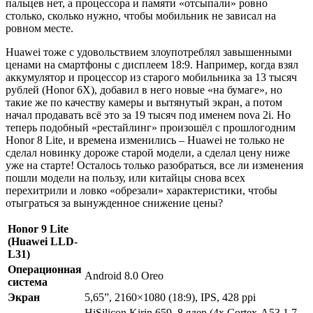
пальцев нет, а процессора и памяти «отсыпали» ровно
столько, сколько нужно, чтобы мобильник не зависал на
ровном месте.
Huawei тоже с удовольствием злоупотреблял завышенными
ценами на смартфоны с дисплеем 18:9. Например, когда взял
аккумулятор и процессор из старого мобильника за 13 тысяч
рублей (Honor 6X), добавил в него новые «на бумаге», но
такие же по качеству камеры и вытянутый экран, а потом
начал продавать всё это за 19 тысяч под именем nova 2i. Но
теперь подобный «рестайлинг» произошёл с прошлогодним
Honor 8 Lite, и времена изменились – Huawei не только не
сделал новинку дороже старой модели, а сделал цену ниже
уже на старте! Осталось только разобраться, все ли изменения
пошли модели на пользу, или китайцы снова всех
перехитрили и ловко «обрезали» характеристики, чтобы
отыграться за вынужденное снижение цены?
Honor 9 Lite
(Huawei LLD-
L31)
Операционная
Android 8.0 Oreo
система
Экран
5,65”, 2160×1080 (18:9), IPS, 428 ppi
HiSilicon Kirin 659, 8 ядер (4x Cortex-A53 1,7