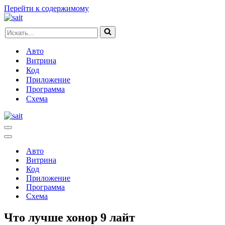
Перейти к содержимому
Искать...
Авто
Витрина
Код
Приложение
Программа
Схема
Меню
навигации
Меню
навигации
Авто
Витрина
Код
Приложение
Программа
Схема
Что лучше хонор 9 лайт