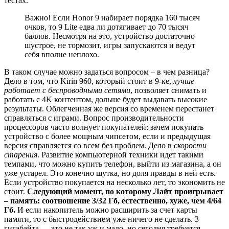
тестах.
Важно! Если Honor 9 набирает порядка 160 тысяч
очков, то 9 Lite едва ли дотягивает до 70 тысяч
баллов. Несмотря на это, устройство достаточно
шустрое, не тормозит, игры запускаются и ведут
себя вполне неплохо.
В таком случае можно задаться вопросом – в чем разница?
Дело в том, что Kirin 960, который стоит в 9-ке,
лучше
работает с беспроводными сетями
, позволяет снимать и
работать с 4K контентом, дольше будет выдавать высокие
результаты. Облегченная же версия со временем перестанет
справляться с играми. Вопрос производительности
процессоров часто волнует покупателей: зачем покупать
устройство с более мощным чипсетом, если и предыдущая
версия справляется со всем без проблем. Дело в
скорости
старения
. Развитие компьютерной техники идет такими
темпами, что можно купить телефон, выйти из магазина, а он
уже устарел. Это конечно шутка, но доля правды в ней есть.
Если устройство покупается на несколько лет, то экономить не
стоит.
Следующий момент, по которому Лайт проигрывает
– память: соотношение 3/32 Гб, естественно, хуже, чем 4/64
Гб.
И если накопитель можно расширить за счет карты
памяти, то с быстродействием уже ничего не сделать. 3
гигабайта — это не так уж и мало, но сегодня требуется