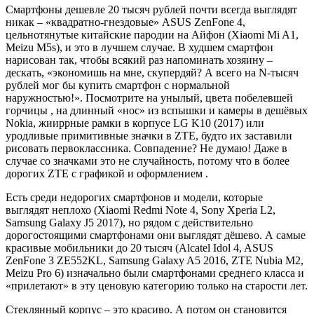
Смартфоны дешевле 20 тысяч рублей почти всегда выглядят
никак – «квадратно-гнездовые» ASUS ZenFone 4,
цельнотянутые китайские пародии на Айфон (Xiaomi Mi A1,
Meizu M5s), и это в лучшем случае. В худшем смартфон
нарисован так, чтобы всякий раз напоминать хозяину –
дескать, «экономишь на мне, скупердяй? А всего на N-тысяч
рублей мог бы купить смартфон с нормальной
наружностью!». Посмотрите на унылый, цвета побелевшей
горчицы , на длинный «нос» из вспышки и камеры в дешёвых
Nokia, жииррные рамки в корпусе LG K10 (2017) или
уродливые примитивные значки в ZTE, будто их заставили
рисовать первоклассника. Совпадение? Не думаю! Даже в
случае со значками это не случайность, потому что в более
дорогих ZTE с графикой и оформлением .
Есть среди недорогих смартфонов и модели, которые
выглядят неплохо (Xiaomi Redmi Note 4, Sony Xperia L2,
Samsung Galaxy J5 2017), но рядом с действительно
дорогостоящими смартфонами они выглядят дёшево. А самые
красивые мобильники до 20 тысяч (Alcatel Idol 4, ASUS
ZenFone 3 ZE552KL, Samsung Galaxy A5 2016, ZTE Nubia M2,
Meizu Pro 6) изначально были смартфонами среднего класса и
«прилетают» в эту ценовую категорию только на старости лет.
Стеклянный корпус – это красиво. А потом он становится