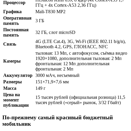
Процессор
ГГц + 4x Cortex-A53 2,36 ГГц)
Графика
Mali-T830 MP2
Оперативная
3 ГБ
память
Постоянная
32 ГБ, слот microSD
память
4G (LTE Cat.4), 3G, Wi-Fi (IEEE 802.11 b/g/n),
Связь
Bluetooth 4.2, GPS, ГЛОНАСС, NFC
тыловая: 13 Мп, с автофокусом, съёмка видео
1920×1080, дополнительная тыловая: 2 Мп
Камеры
фронтальная: 12 Мп дополнительная
фронтальная: 2 Мп
Аккумулятор
3000 мАч, несъемный
Размеры
151×71,9×7,6 мм
Масса
149 г
Цена на
15 тысяч рублей (официальная розница) 11,5
момент
тысяч рублей («серый» рынок, 3/32 Гбайт)
публикации
По-прежнему самый красивый бюджетный
мобильник