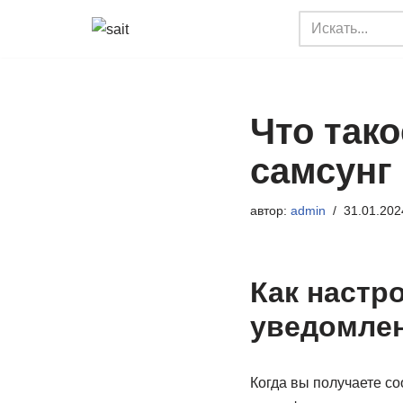
Перейти
к
содержимому
Что так
самсунг
автор:
admin
31.01.202
Как настр
уведомлен
Когда вы получаете с