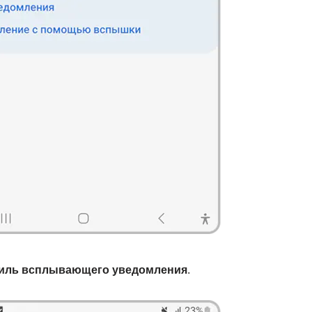
иль всплывающего уведомления
.